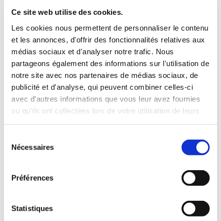
votre dernier contact avec CHATMAL'HOME.
Ce site web utilise des cookies.
Les cookies nous permettent de personnaliser le contenu
Conformément à la loi « informatique et libertés » du 6
et les annonces, d'offrir des fonctionnalités relatives aux
janvier 1978 modifiée et au Règlement européen
médias sociaux et d'analyser notre trafic. Nous
partageons également des informations sur l'utilisation de
n°2016/679/UE du 27 avril 2016, vous bénéficiez d’un
notre site avec nos partenaires de médias sociaux, de
droit d’accès, de rectification, de portabilité et
publicité et d'analyse, qui peuvent combiner celles-ci
d’effacement de vos données ou encore de limitation du
avec d'autres informations que vous leur avez fournies
traitement.
ou qu'ils ont collectées lors de votre utilisation de leurs
services.
Vous pouvez également, pour des motifs légitimes, vous
Sélection
Nécessaires
du
opposer au traitement des données vous concernant.
consentement
Vous disposez d’un droit d’accès et de rectification. Vous
Préférences
avez l'opportunité d'émettre des directives sur la
conservation, la suppression ou la communication de vos
données personnelles après votre décès. Vous pouvez
Statistiques